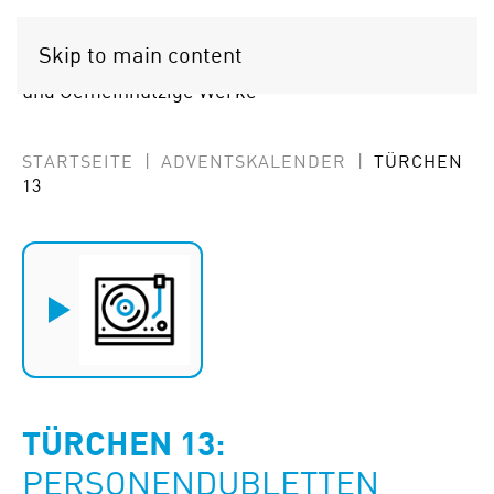
OPTIGEM
Skip to main content
Softwarelösungen für Gemeinden
und Gemeinnützige Werke
STARTSEITE
ADVENTSKALENDER
TÜRCHEN
13
TÜRCHEN 13
:
PERSONENDUBLETTEN