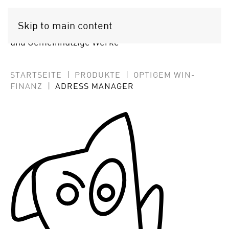
OPTIGEM
Skip to main content
Softwarelösungen für Gemeinden
und Gemeinnützige Werke
STARTSEITE
PRODUKTE
OPTIGEM WIN-
FINANZ
ADRESS MANAGER