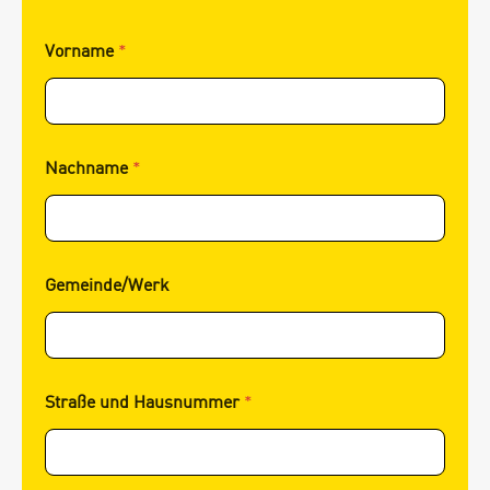
Vorname
*
Nachname
*
Gemeinde/Werk
H
Straße und Hausnummer
*
a
u
s
n
u