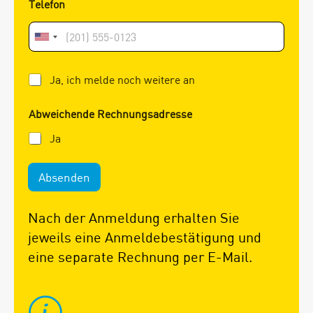
Telefon
U
n
G
Ja, ich melde noch weitere an
i
r
t
u
Abweichende Rechnungsadresse
p
e
p
Ja
d
e
n
S
a
Absenden
t
n
m
a
e
Nach der Anmeldung erhalten Sie
t
l
jeweils eine Anmeldebestätigung und
d
e
u
eine separate Rechnung per E-Mail.
s
n
+
g
1